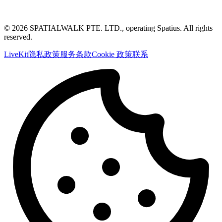
© 2026 SPATIALWALK PTE. LTD., operating Spatius. All rights
reserved.
LiveKit
隐私政策
服务条款
Cookie 政策
联系