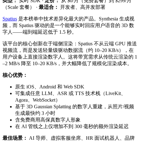
类型：
实时 SDK ·
定价：
从 $0/月（免费套餐）到 $299/月
（Scale 套餐） ·
最适合：
开发者、高并发部署
Spatius
是本榜单中技术差异化最大的产品。Synthesia 生成视
频，而 Spatius 驱动的是一个能够实时回应用户语音的 3D 数
字人——端到端延迟低于 1.5 秒。
该平台的核心创新在于端侧渲染：Spatius 不从云端 GPU 推送
视频流，而是发送轻量级驱动数据流（约 10–20 KB/s），在
用户设备上直接渲染数字人。这将带宽需求从传统云渲染的 1
–2 MB/s 降至 10–20 KB/s，并大幅降低了规模化渲染成本。
核心优势：
原生 iOS、Android 和 Web SDK
可集成任意 LLM、ASR 或 TTS 技术栈（LiveKit、
Agora、WebSocket）
基于 3D Gaussian Splatting 的数字人重建，从照片/视频
生成最快约 3 小时
含免费商用高保真数字人形象
在 AI 管线之上仅增加不到 300 毫秒的额外渲染延迟
最佳场景：
AI 导师、虚拟客服坐席、HR 面试机器人、品牌