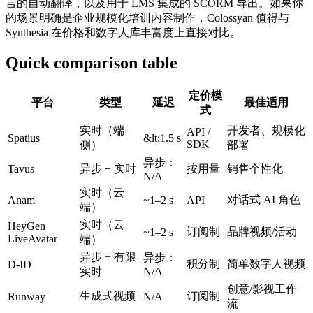
言的自动翻译，以及用于 LMS 集成的 SCORM 导出。如果你
的场景明确是企业规模化培训内容制作，Colossyan 值得与
Synthesia 在价格和数字人库丰富度上直接对比。
Quick comparison table
定价模
平台
类型
延迟
最佳适用
式
实时（端
开发者、规模化
API /
Spatius
&lt;1.5 s
SDK
侧）
部署
异步：
Tavus
异步 + 实时
按用量
销售个性化
N/A
实时（云
对话式 AI 角色
Anam
~1–2 s
API
端）
实时（云
HeyGen
订阅制
品牌视频/活动
~1–2 s
LiveAvatar
端）
异步 + 有限
异步：
积分制
简单数字人视频
D-ID
实时
N/A
创意/影视工作
生成式视频
订阅制
Runway
N/A
流