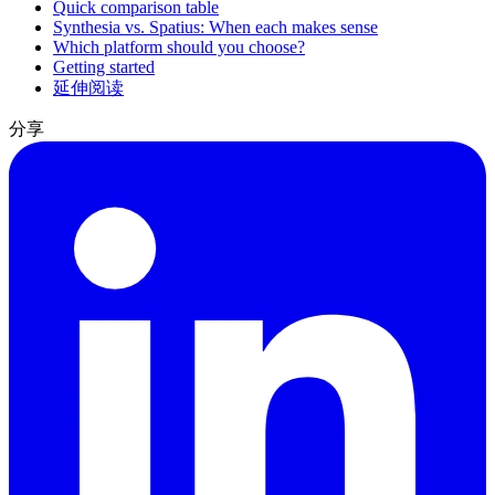
Quick comparison table
Synthesia vs. Spatius: When each makes sense
Which platform should you choose?
Getting started
延伸阅读
分享