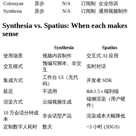
Colossyan
异步
N/A
订阅制
企业培训
Synthesia
异步
N/A
订阅制
通用视频制作
Synthesia vs. Spatius: When each makes
sense
Synthesia
Spatius
使用场景
视频内容制作
交互式 AI 应用
预编写脚本、非交
交互模式
实时对话
互
工作台 UI（无代
集成方式
开发者 SDK
码）
延迟
不适用
&lt;1.5 s 端到端
端侧渲染（用户硬
渲染方式
云端视频生成
件）
10 万会话分钟成
非会话型产品
渲染成本大幅降低
本
定制数字人耗时
数天
~3 小时 (3DGS)